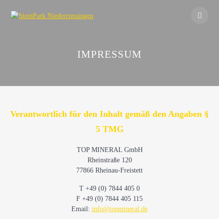
Skip
to
content
IMPRESSUM
Verantwortlich für den Inhalt gemäß den Angaben §
5 TMG
TOP MINERAL GmbH
Rheinstraße 120
77866 Rheinau-Freistett
T +49 (0) 7844 405 0
F +49 (0) 7844 405 115
Email:
info@topmineral.de