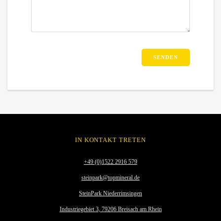
B
I
T
T
E
L
A
S
S
E
IN KONTAKT TRETEN
D
I
+49 (0)1522 2916 579
E
steinpark@topmineral.de
S
E
SteinPark Niederrimsingen
S
Industriegebiet 3, 79206 Breisach am Rhein
F