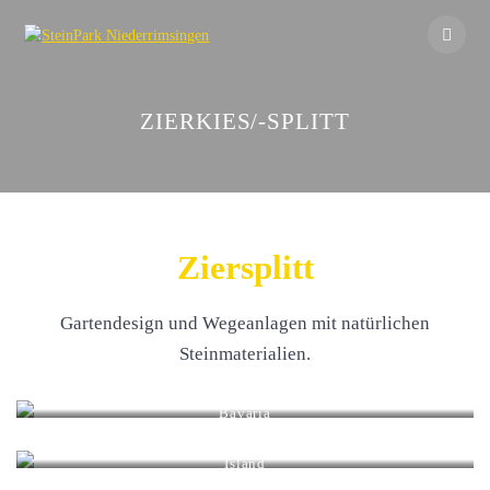
Skip
to
content
ZIERKIES/-SPLITT
Ziersplitt
Gartendesign und Wegeanlagen mit natürlichen
Steinmaterialien.
Bavaria
Körnung mm: 16 – 32
Island