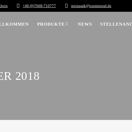
Rhein
+49 (0)7668-710777
steinpark@topmineral.de
LLKOMMEN
PRODUKTE
NEWS
STELLENAN
R 2018