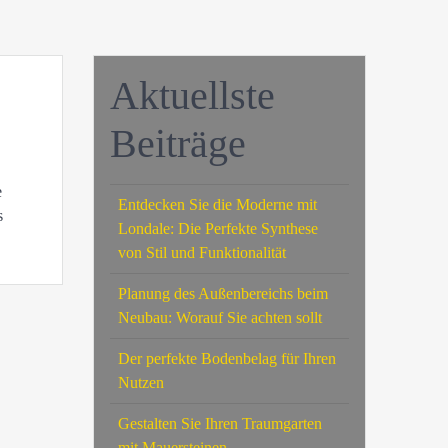
Aktuellste
Beiträge
e
Entdecken Sie die Moderne mit
s
Londale: Die Perfekte Synthese
von Stil und Funktionalität
Planung des Außenbereichs beim
Neubau: Worauf Sie achten sollt
Der perfekte Bodenbelag für Ihren
Nutzen
Gestalten Sie Ihren Traumgarten
mit Mauersteinen