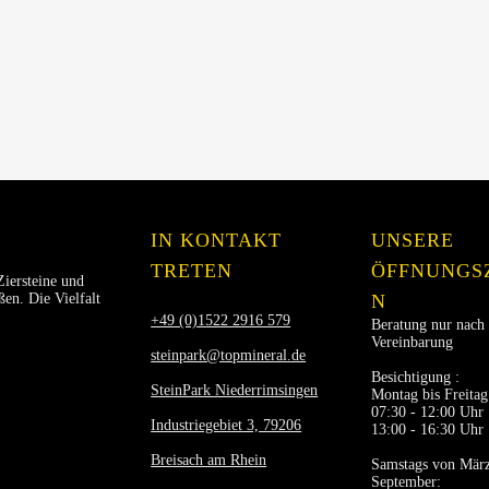
IN KONTAKT
UNSERE
TRETEN
ÖFFNUNGS
Ziersteine und
en. Die Vielfalt
N
+49 (0)1522 2916 579
Beratung nur nach
Vereinbarung
steinpark@topmineral.de
Besichtigung :
SteinPark Niederrimsingen
Montag bis Freitag
07:30 - 12:00 Uhr
Industriegebiet 3, 79206
13:00 - 16:30 Uhr
Breisach am Rhein
Samstags von März
September: