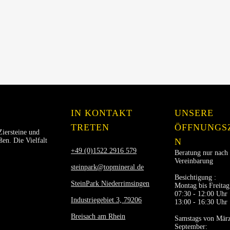
IN KONTAKT
UNSERE
TRETEN
ÖFFNUNGS
Ziersteine und
en. Die Vielfalt
N
+49 (0)1522 2916 579
Beratung nur nach
Vereinbarung
steinpark@topmineral.de
Besichtigung :
SteinPark Niederrimsingen
Montag bis Freitag
07:30 - 12:00 Uhr
Industriegebiet 3, 79206
13:00 - 16:30 Uhr
Breisach am Rhein
Samstags von März
September: