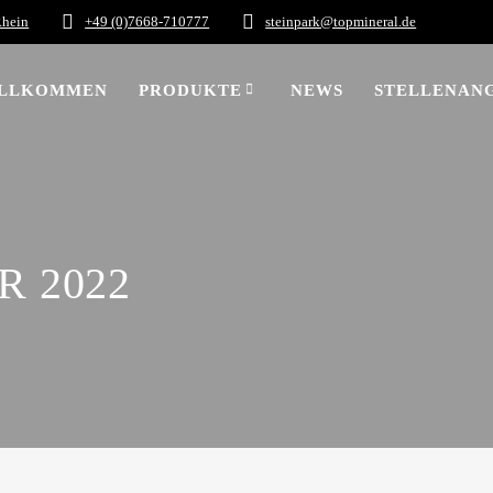
Rhein
+49 (0)7668-710777
steinpark@topmineral.de
LLKOMMEN
PRODUKTE
NEWS
STELLENAN
 2022