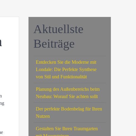
Aktuellste
n
Beiträge
Entdecken Sie die Moderne mit
Londale: Die Perfekte Synthese
von Stil und Funktionalität
Planung des Außenbereichs beim
n
Neubau: Worauf Sie achten sollt
ung
Der perfekte Bodenbelag für Ihren
Nutzen
n
Gestalten Sie Ihren Traumgarten
ne
mit Mauersteinen