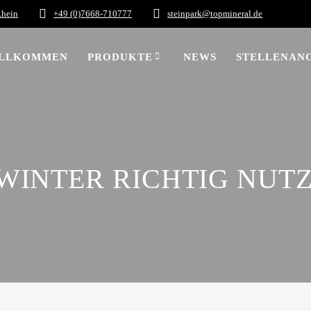
Rhein
+49 (0)7668-710777
steinpark@topmineral.de
LLKOMMEN
PRODUKTE
NEWS
STELLENAN
 WINTER RICHTIG NUT