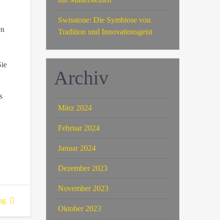
Swisstone: Die Symbiose von
en
Tradition und Innovationsgeist
Sie
Archiv
s
März 2024
Februar 2024
Januar 2024
Dezember 2023
November 2023
ng
Oktober 2023