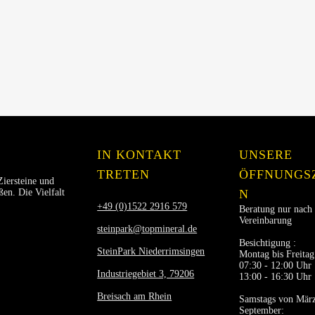
IN KONTAKT
UNSERE
TRETEN
ÖFFNUNGS
Ziersteine und
en. Die Vielfalt
N
+49 (0)1522 2916 579
Beratung nur nach
Vereinbarung
steinpark@topmineral.de
Besichtigung :
SteinPark Niederrimsingen
Montag bis Freitag
07:30 - 12:00 Uhr
Industriegebiet 3, 79206
13:00 - 16:30 Uhr
Breisach am Rhein
Samstags von März
September: