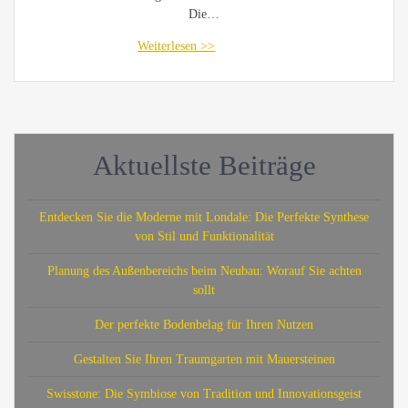
Die…
Aktuellste Beiträge
Entdecken Sie die Moderne mit Londale: Die Perfekte Synthese
von Stil und Funktionalität
Planung des Außenbereichs beim Neubau: Worauf Sie achten
sollt
Der perfekte Bodenbelag für Ihren Nutzen
Gestalten Sie Ihren Traumgarten mit Mauersteinen
Swisstone: Die Symbiose von Tradition und Innovationsgeist