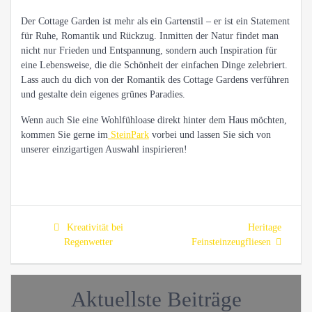
Der Cottage Garden ist mehr als ein Gartenstil – er ist ein Statement
für Ruhe, Romantik und Rückzug. Inmitten der Natur findet man
nicht nur Frieden und Entspannung, sondern auch Inspiration für
eine Lebensweise, die die Schönheit der einfachen Dinge zelebriert.
Lass auch du dich von der Romantik des Cottage Gardens verführen
und gestalte dein eigenes grünes Paradies.
Wenn auch Sie eine Wohlfühloase direkt hinter dem Haus möchten,
kommen Sie gerne im
SteinPark
vorbei und lassen Sie sich von
unserer einzigartigen Auswahl inspirieren!
Beitragsnavigation
Previous
Next
Kreativität bei
Heritage
post:
post:
Regenwetter
Feinsteinzeugfliesen
Aktuellste Beiträge