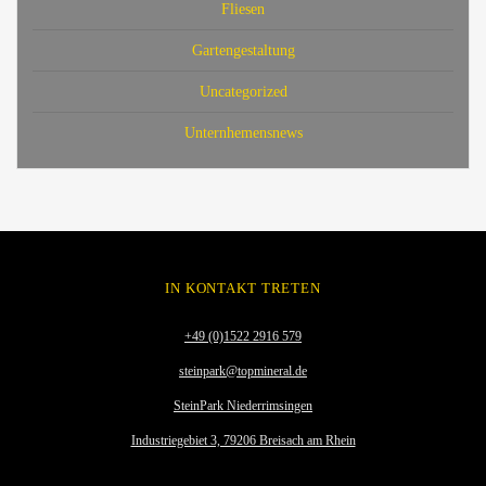
Fliesen
Gartengestaltung
Uncategorized
Unternhemensnews
IN KONTAKT TRETEN
+49 (0)1522 2916 579
steinpark@topmineral.de
SteinPark Niederrimsingen
Industriegebiet 3, 79206 Breisach am Rhein