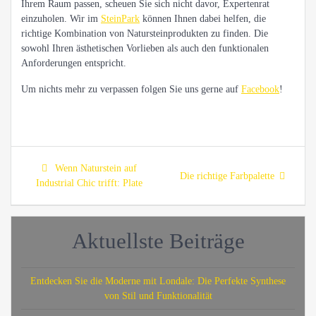
Ihrem Raum passen, scheuen Sie sich nicht davor, Expertenrat
einzuholen. Wir im
SteinPark
können Ihnen dabei helfen, die
richtige Kombination von Natursteinprodukten zu finden. Die
sowohl Ihren ästhetischen Vorlieben als auch den funktionalen
Anforderungen entspricht.
Um nichts mehr zu verpassen folgen Sie uns gerne auf
Facebook
!
Beitragsnavigation
Previous
Wenn Naturstein auf
Next
Die richtige Farbpalette
post:
Industrial Chic trifft: Plate
post:
Aktuellste Beiträge
Entdecken Sie die Moderne mit Londale: Die Perfekte Synthese
von Stil und Funktionalität