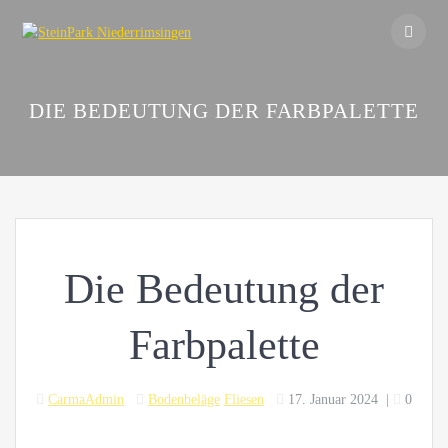
Skip
to
content
DIE BEDEUTUNG DER FARBPALETTE
Die Bedeutung der
Farbpalette
CarmaAdmin
Bodenbeläge
Fliesen
17. Januar 2024
|
0