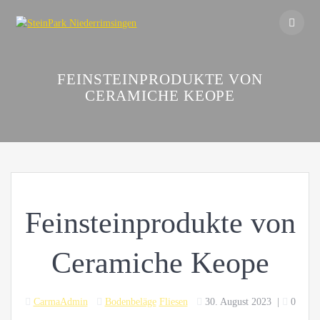
Skip
to
content
FEINSTEINPRODUKTE VON
CERAMICHE KEOPE
Feinsteinprodukte von
Ceramiche Keope
CarmaAdmin
Bodenbeläge
Fliesen
30. August 2023
|
0