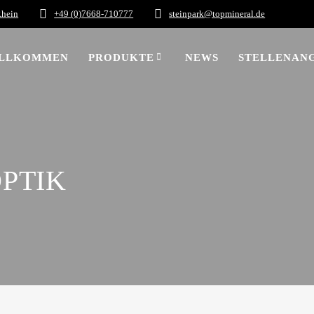
Rhein
+49 (0)7668-710777
steinpark@topmineral.de
LLKOMMEN
PRODUKTE
NEWS
STELLENAN
OPTIK