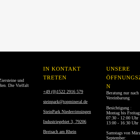
IN KONTAKT
UNSERE
TRETEN
ÖFFNUNGS
Ziersteine und
en. Die Vielfalt
N
+49 (0)1522 2916 579
Beratung nur nach
Vereinbarung
steinpark@topmineral.de
Besichtigung :
SteinPark Niederrimsingen
Montag bis Freitag
07:30 - 12:00 Uhr
Industriegebiet 3, 79206
13:00 - 16:30 Uhr
Breisach am Rhein
Samstags von März
September: