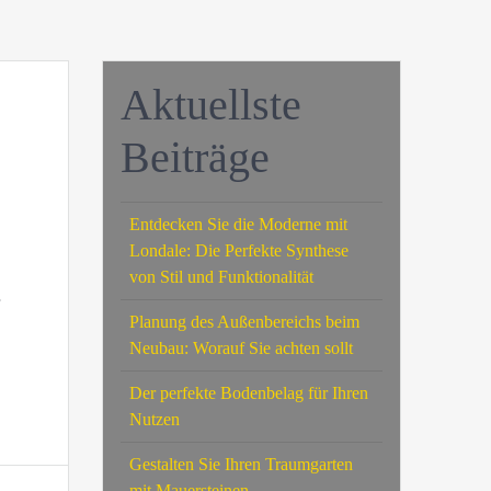
Aktuellste
Beiträge
Entdecken Sie die Moderne mit
Londale: Die Perfekte Synthese
von Stil und Funktionalität
r
Planung des Außenbereichs beim
Neubau: Worauf Sie achten sollt
Der perfekte Bodenbelag für Ihren
Nutzen
Gestalten Sie Ihren Traumgarten
mit Mauersteinen