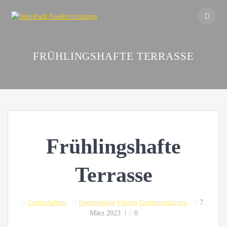
Skip
to
content
FRÜHLINGSHAFTE TERRASSE
Frühlingshafte
Terrasse
CarmaAdmin
Bodenbeläge
Fliesen
Gartengestaltung
7.
März 2023
|
0