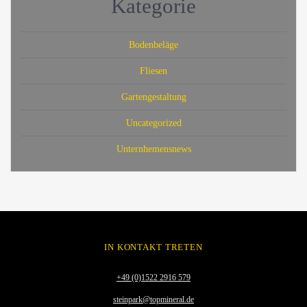
Kategorie
Bodenbeläge
Fliesen
Gartengestaltung
Uncategorized
Unternhemensnews
IN KONTAKT TRETEN
+49 (0)1522 2916 579
steinpark@topmineral.de