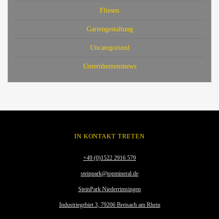
Fliesen
Gartengestaltung
Uncategorized
Unternhemensnews
IN KONTAKT TRETEN
+49 (0)1522 2916 579
steinpark@topmineral.de
SteinPark Niederrimsingen
Industriegebiet 3, 79206 Breisach am Rhein